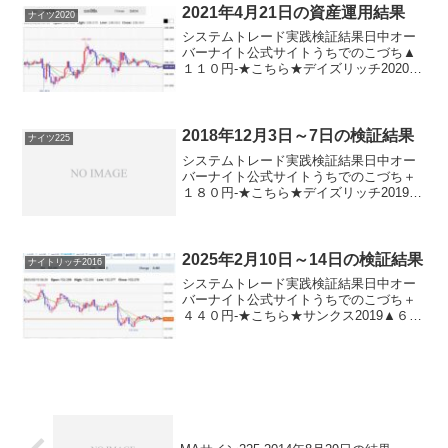
2021年4月21日の資産運用結果
ナイツ2020
システムトレード実践検証結果日中オー
バーナイト公式サイトうちでのこづち▲
１１０円-★こちら★デイズリッチ2020＋
１１０円-★こちら★ナイツ2020-＋２６
０円★こちら★サンクス2019＋１１０円-
★こちら★デイズリッチ2019＋１１０
円-...
2018年12月3日～7日の検証結果
ナイツ225
システムトレード実践検証結果日中オー
バーナイト公式サイトうちでのこづち＋
１８０円-★こちら★デイズリッチ2019▲
３４０円-★こちら★ロングリッチ2019-
▲４６０円★こちら★デイリー2018＋７
７０円-ロングリッチ2018▲８０円-ナイ
ツ...
2025年2月10日～14日の検証結果
ナイトリッチ2016
システムトレード実践検証結果日中オー
バーナイト公式サイトうちでのこづち＋
４４０円-★こちら★サンクス2019▲６５
０円-★こちら★デイズリッチ2019＋３２
０円-ロングリッチ2019-＋３９０円ロン
グリッチ2018＋４８０円-パターントレ
ー...