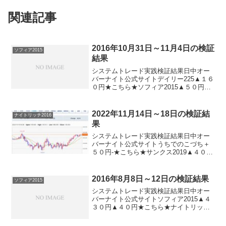
関連記事
2016年10月31日～11月4日の検証
ソフィア2015
結果
システムトレード実践検証結果日中オー
バーナイト公式サイトデイリー225▲１６
０円★こちら★ソフィア2015▲５０円▲
３８０円ナイトリッチ2016-＋４１０円★
こちら★ナイトリッチ2016V2-▲１３０円
★こちら★ザ・オーバーナイト-＋３１
2022年11月14日～18日の検証結
ナイトリッチ2016
０...
果
システムトレード実践検証結果日中オー
バーナイト公式サイトうちでのこづち＋
５０円-★こちら★サンクス2019▲４０
円-★こちら★デイズリッチ2019０円-ロ
ングリッチ2019-▲１８０円ロングリッチ
2018▲２２０円-パターントレード2017...
2016年8月8日～12日の検証結果
ソフィア2015
システムトレード実践検証結果日中オー
バーナイト公式サイトソフィア2015▲４
３０円▲４０円★こちら★ナイトリッチ
2016-▲７０円★こちら★ナイトリッチ
2016V2-▲７０円★こちら★ザ・オーバー