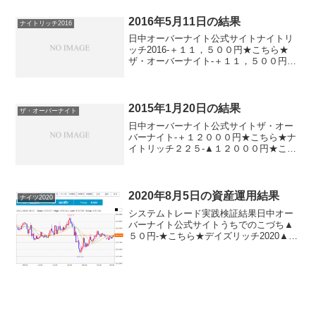
ナイト-▲７０円★こちら★ナイトリッチ
２２５...
2016年5月11日の結果
ナイトリッチ2016
日中オーバーナイト公式サイトナイトリ
ッチ2016-＋１１，５００円★こちら★
ザ・オーバーナイト-＋１１，５００円★
こちら★ナイトリッチ２２５-▲１１，５
００円パターンリッチ-＋１１，５００円
★こちら★デイズリッチ2015（V2）▲１
６，００...
2015年1月20日の結果
ザ・オーバーナイト
日中オーバーナイト公式サイトザ・オー
バーナイト-＋１２０００円★こちら★ナ
イトリッチ２２５-▲１２０００円★こち
ら★デイズリッチ２２５＋３０５００円-
MAサイン２２５（２０１４版）＋３０５
００円▲１２０００円MAサイン２２５
（２０１３版）＋...
2020年8月5日の資産運用結果
ナイツ2020
システムトレード実践検証結果日中オー
バーナイト公式サイトうちでのこづち▲
５０円-★こちら★デイズリッチ2020▲５
０円-★こちら★ナイツ2020-＋８０円★
こちら★デイリー2019V2＋２０円デイリ
ー2019▲２０円サンクス2019０円-★...