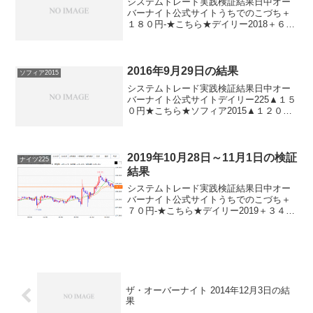
システムトレード実践検証結果日中オー
バーナイト公式サイトうちでのこづち＋
１８０円-★こちら★デイリー2018＋６２
０円-ロングリッチ2018＋１８０円-ナイ
ツ225-▲４００円-パターントレード2017
＋１８０円-デイズリッチ2017▲１８...
2016年9月29日の結果
ソフィア2015
システムトレード実践検証結果日中オー
バーナイト公式サイトデイリー225▲１５
０円★こちら★ソフィア2015▲１２０円
０円★こちら★ナイトリッチ2016-＋２４
０円★こちら★ナイトリッチ2016V2-＋２
４０円★こちら★ザ・オーバーナイト-
▲...
2019年10月28日～11月1日の検証
ナイツ225
結果
システムトレード実践検証結果日中オー
バーナイト公式サイトうちでのこづち＋
７０円-★こちら★デイリー2019＋３４０
円★こちら★サンクス2019▲２０円-★こ
ちら★デイズリッチ2019▲１０円-ロング
リッチ2019-＋２００円★こちら★デイ
リ...
ザ・オーバーナイト 2014年12月3日の結
果