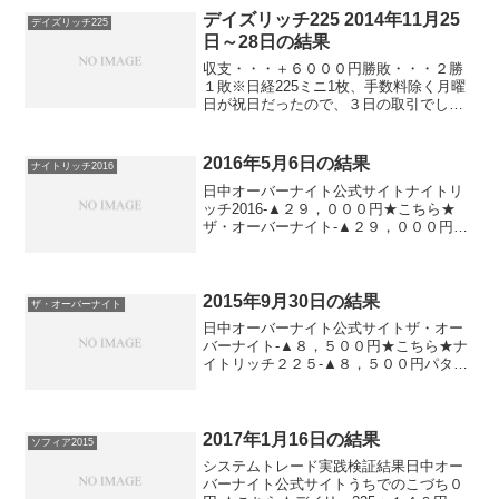
デイズリッチ225 2014年11月25
デイズリッチ225
日～28日の結果
収支・・・＋６０００円勝敗・・・２勝
１敗※日経225ミニ1枚、手数料除く月曜
日が祝日だったので、３日の取引でし
た。そんな中、立派にプラスを出してく
れました！ありがとうございます！やり
ましたね。
2016年5月6日の結果
ナイトリッチ2016
日中オーバーナイト公式サイトナイトリ
ッチ2016-▲２９，０００円★こちら★
ザ・オーバーナイト-▲２９，０００円★
こちら★ナイトリッチ２２５-＋２９，０
００円パターンリッチ-▲２９，０００円
★こちら★デイズリッチ2015（V2）＋１
２，５０...
2015年9月30日の結果
ザ・オーバーナイト
日中オーバーナイト公式サイトザ・オー
バーナイト-▲８，５００円★こちら★ナ
イトリッチ２２５-▲８，５００円パター
ンリッチ-▲８，５００円★こちら★デイ
ズリッチ2015（V2）＋７，０００円-★こ
ちら★デイズリッチ2015＋７，０００円-
★こ...
2017年1月16日の結果
ソフィア2015
システムトレード実践検証結果日中オー
バーナイト公式サイトうちでのこづち０