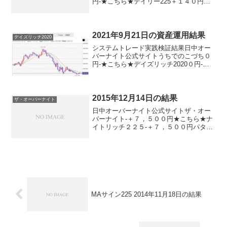
円-★こちら★デイリー225＋１４０円ソ
フィア2015＋１３０円０円ナイトリッチ
2016-０円★こちら★ナイトリッチ
2016V2-０円★こちら★ザ・オーバーナイ
ト-０円...
2021年9月21日の資産運用結果
デイズリッチ2020
システムトレード実践検証結果日中オー
バーナイト公式サイトうちでのこづち０
円-★こちら★デイズリッチ2020０円-★
こちら★サンクス2019０円-★こちら★デ
イズリッチ2019０円-ロングリッチ2019-
＋１１０円ロングリッチ2018▲１３０...
2015年12月14日の結果
ザ・オーバーナイト
日中オーバーナイト公式サイトザ・オー
バーナイト-＋７，５００円★こちら★ナ
イトリッチ２２５-＋７，５００円パター
ンリッチ-＋７，５００円★こちら★デイ
ズリッチ2015（V2）▲９，０００円-★こ
ちら★デイズリッチ2015▲９，０００円-
★こ...
MAサイン225 2014年11月18日の結果