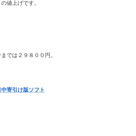
５の値上げです。
分までは２９８００円。
日中寄引け版ソフト