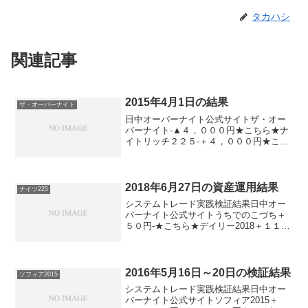
タカハシ
関連記事
2015年4月1日の結果
ザ・オーバーナイト
日中オーバーナイト公式サイトザ・オー
バーナイト-▲４，０００円★こちら★ナ
イトリッチ２２５-＋４，０００円★こち
ら★デイズリッチ２２５＋９，５００円-
MAサイン２２５（２０１４版）＋９，５
００円＋４，０００円MAサイン２２５
（２０１３版）＋...
2018年6月27日の資産運用結果
ナイツ225
システムトレード実践検証結果日中オー
バーナイト公式サイトうちでのこづち＋
５０円-★こちら★デイリー2018＋１１０
円★こちら★ロングリッチ2018＋５０円-
★こちら★ナイツ225-０円★こちら★パ
ターントレード2017▲５０円-デイズリッ
チ...
2016年5月16日～20日の検証結果
ソフィア2015
システムトレード実践検証結果日中オー
バーナイト公式サイトソフィア2015＋