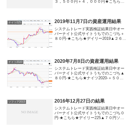
３，５００円＋４，０００円★こちら★
ナイトリッチ2016-＋８，０００円★こち
ら★ザ・オーバーナイト-＋１１，０００
円★こちら★ナイトリッチ２２５-＋３
８，０００円パ...
2019年11月7日の資産運用結果
ナイツ225
システムトレード実践検証結果日中オー
バーナイト公式サイトうちでのこづち＋
８０円-★こちら★デイリー2019▲２６０
円★こちら★デイリー2019V2▲２６０円
★こちら★サンクス2019０円-★こちら★
デイズリッチ2019＋８０円-ロングリッ
チ...
2020年7月8日の資産運用結果
ナイツ2020
システムトレード実践検証結果日中オー
バーナイト公式サイトうちでのこづち▲
８０円-★こちら★ナイツ2020-＋５０円
★こちら★デイリー2019V2＋５０円デイ
リー2019＋５０円サンクス2019＋８０円-
★こちら★デイズリッチ2019▲８０円...
2016年12月27日の結果
ソフィア2015
システムトレード実践検証結果日中オー
バーナイト公式サイトうちでのこづち０
円-★こちら★デイリー225▲７０円ソフ
ィア2015０円＋６０円ナイトリッチ2016-
▲６０円★こちら★ナイトリッチ2016V2-
＋６０円★こちら★ザ・オーバーナイ