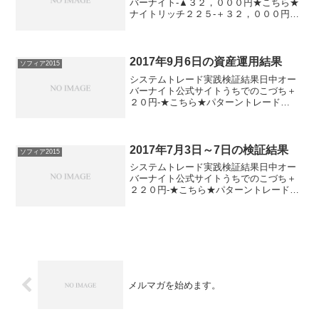
バーナイト-▲３２，０００円★こちら★
ナイトリッチ２２５-＋３２，０００円パ
ターンリッチ-＋３２，０００円★こちら
★デイズリッチ2015（V2）▲４６，５０
０円-★こちら★デイズリッチ2015＋４
６，５０...
2017年9月6日の資産運用結果
ソフィア2015
システムトレード実践検証結果日中オー
バーナイト公式サイトうちでのこづち＋
２０円-★こちら★パターントレード
2017▲２０円-★こちら★デイズリッチ
2017▲２０円-★こちら★デイリー225▲
１３０円ソフィア2017＋２０円０円★こ
ちら★ソフ...
2017年7月3日～7日の検証結果
ソフィア2015
システムトレード実践検証結果日中オー
バーナイト公式サイトうちでのこづち＋
２２０円-★こちら★パターントレード
2017▲２４０円-★こちら★デイズリッチ
2017＋２２０円-★こちら★デイリー225
＋２２０円ソフィア2017＋３６０円▲１
２０円...
メルマガを始めます。