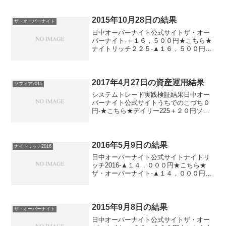
2015年10月28日の結果
ザ・オーバーナイト
日中オーバーナイト公式サイトザ・オー
バーナイト-＋１６，５００円★こちら★
ナイトリッチ２２５-▲１６，５００円パ
ターンリッチ-＋１６，５００円★こちら
★デイズリッチ2015（V2）▲８，０００
円-★こちら★デイズリッチ2015＋８，０
００円...
2017年4月27日の資産運用結果
ソフィア2015
システムトレード実践検証結果日中オー
バーナイト公式サイトうちでのこづち０
円-★こちら★デイリー225＋２０円ソフ
ィア2017▲８０円▲６０円★こちら★ソ
フィア2015▲８０円▲６０円ナイトリッ
チ2016V2-▲３０円ナイトリッチ2016-
▲...
2016年5月9日の結果
ナイトリッチ2016
日中オーバーナイト公式サイトナイトリ
ッチ2016-▲１４，０００円★こちら★
ザ・オーバーナイト-▲１４，０００円★
こちら★ナイトリッチ２２５-＋１４，０
００円パターンリッチ-＋１４，０００円
★こちら★デイズリッチ2015（V2）＋
１，０００...
2015年9月8日の結果
ザ・オーバーナイト
日中オーバーナイト公式サイトザ・オー