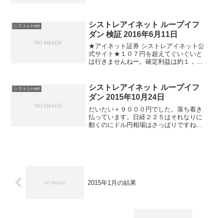
安が解消するときが楽しみです♪
シストレアイネット ループイフ
シストレi-net
ダン 検証 2016年6月11日
★アイネット証券 シストレアイネット公
式サイト★１０７円を超えてぐいぐいと
は行きませんねー。確定利益は約１，３
４８，０００円。イギリスの国民投票ま
でには、今とマッチしない遠いポジショ
ンから整理していく予定です。含み損が
シストレアイネット ループイフ
シストレi-net
確定損となりますが、ま...
ダン 2015年10月24日
だいたい＋９０００円でした。落ち着き
払っています。日経２２５はそれなりに
動くのにドル円相場はさっぱりですね。
凪いでます。
2015年1月の結果