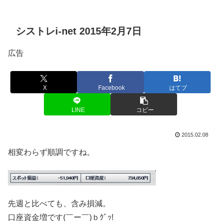
シストレi-net 2015年2月7日
広告
X
Facebook
はてブ
LINE
コピー
2015.02.08
相変わらず順調ですね。
先週と比べても、含み損減。
口座資金増です(￣ー￣)ｂｸﾞｯ!