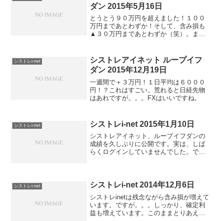
ダン 2015年5月16日
とうとう９０万円を超えました！１００
万円まであとわずか！そして、含み損も
▲３０万円まであとわずか（笑）。ま
ぁ、含み損はしっかりポジションが建て
られているということで、良しとしまし
ょう。また、来週が楽しみです！
シストレアイネット ループイフ
シストレi-net
ダン 2015年12月19日
一週間で＋３万円！１日平均は６０００
円！？これはすごい。荒れると日経先物
はあれですが。。。FXはいいですね。
シストレi-net 2015年1月10日
シストレi-net
シストレアイネット、ループイフダンの
成績を久しぶりに公開です。実は、しば
らくログインしていませんでした。で、
完全放置していた結果は。。。しっかり
レートが動いてくれた結果、かなり確定
利益が増えています。ちなみに、１２月
２０日の状態がこちら。う...
シストレi-net 2014年12月6日
シストレi-net
シストレinetは残念ながら含み損が増えて
います。ですが。。。しっかり、確定利
益も増えています。このままとりあえず
がんばってもらいましょう！そのうち円