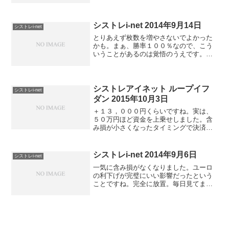
レートが動いてくれた結果、かなり確定
利益が増えています。ちなみに、１２月
２０日の状態がこちら。う...
シストレi-net 2014年9月14日
シストレi-net
とりあえず枚数を増やさないでよかった
かも。まぁ、勝率１００％なので、こう
いうことがあるのは覚悟のうえです。前
回も書きましたが、毎日見るだけで、完
全放置。為替が反転してくれることを祈
るだけです。
シストレアイネット ループイフ
シストレi-net
ダン 2015年10月3日
＋１３，０００円くらいですね。実は、
５０万円ほど資金を上乗せしました。含
み損が小さくなったタイミングで決済→
１０００通貨を２０００通貨へ。という
感じで考えています！
シストレi-net 2014年9月6日
シストレi-net
一気に含み損がなくなりました。ユーロ
の利下げが完璧にいい影響だったという
ことですね。完全に放置。毎日見てます
けどね。これだけで、ちょこちょこ増え
るんだから、嬉しいことです。のんびり
待つだけ。調子がいいので、ちょっと枚
数を増やしたくなってきま...