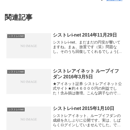
関連記事
シストレi-net 2014年11月29日
シストレi-net
シストレi-net、まだまだの円安が響いて
ますね。まぁ、放置です（笑）問題な
し。そのうち回復してくれるでしょう(￣
ー￣)ｂｸﾞｯ!それよりも。。。＞＞本日い
っぱいで値上げ ザ・オーバーナイトはこ
ちらですこっちに注目（笑）
シストレアイネット ループイフ
シストレi-net
ダン 2016年3月5日
★アイネット証券 シストレアイネット公
式サイト★約４６０００円の利益でし
た！含み損は微増。こんな調子なので、
５０万円の資金は引き上げられませ
ん。。。⇒アイネット証券 公式サイトは
こちらです
シストレi-net 2015年1月10日
シストレi-net
シストレアイネット、ループイフダンの
成績を久しぶりに公開です。実は、しば
らくログインしていませんでした。で、
完全放置していた結果は。。。しっかり