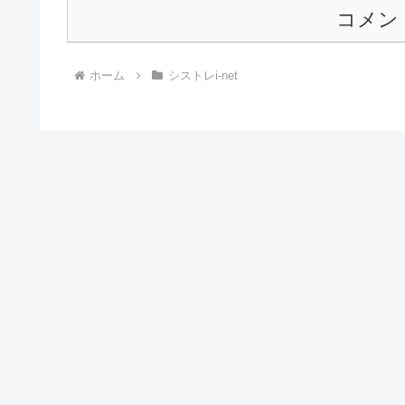
コメン
ホーム
シストレi-net