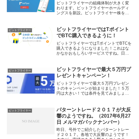
ビットフライヤーの組織体制が大きく変
わります。ビットフライヤーホールディ
ングスを新設。ビットフライヤー株をホ
ールディングスに移管。ビットフライヤ
ーは完全子会社化します。狙いとして
は、「機能を分離して徹底する」という
ビットフライヤーではTポイント
ビットフライヤー
ことらしいです。ホールディ...
でBTC購入できるように！
ビットフライヤーではTポイントでBTCを
購入できるようになりました！これはな
かなかおもしろいサービスですね。日本
初とのこと。興味深いので、詳細を確認
してみました。「Tポイント１００ポイン
ト＝BTC８５円分」あれ？かなりレート
ビットフライヤーで最大５万円プ
ビットフライヤー
が悪いです。Tポ...
レゼントキャンペーン！
ビットフライヤーで最大５万円プレゼン
トのキャンペーンが始まりました！５万
円は大きい！では条件を見てみましょ
う。期間は１月１３日まで。販売所で暗
号資産を購入。購入額が１万円以上５万
円未満なら、抽選で１０人に１万円。５
パターントレード２０１７が大反
ビットフライヤー
万円以上なら抽選で５人に５...
響のようですね。（2017年6月27
日 メルマガバックナンバー）
昨日、号外でご紹介したパターントレー
ド２０１７。各地で大反響のようです！