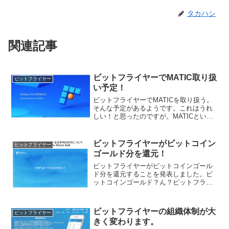
タカハシ
関連記事
ビットフライヤーでMATIC取り扱
ビットフライヤー
い予定！
ビットフライヤーでMATICを取り扱う。
そんな予定があるようです。これはうれ
しい！と思ったのですが。MATICという
と、今、かなり多く利用されています。
NFTゲームでも使われていますし、NFT
マーケットのOpenseaで使われていま
ビットフライヤーがビットコイン
ビットフライヤー
す。ビッ...
ゴールド分を還元！
ビットフライヤーがビットコインゴール
ド分を還元することを発表しました。ビ
ットコインゴールド？ん？ビットフライ
ヤーからのメールを見てみると、２０１
７年１０月に分岐。もう２年以上前です
ね。そのときにビットフライヤーが得て
ビットフライヤーの組織体制が大
ビットフライヤー
いるビットコインゴールド...
きく変わります。