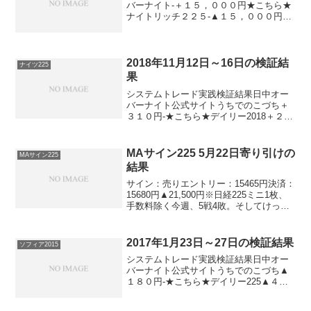
バーナイト-＋１５，０００円★こちら★
ナイトリッチ２２５-▲１５，０００円パ
ターンリッチ-＋１５，０００円★こちら
★デイズリッチ2015（V2）＋６，０００
円-★こちら★デイズリッチ2015＋６，０
００円...
2018年11月12日～16日の検証結
ナイツ225
果
システムトレード実践検証結果日中オー
バーナイト公式サイトうちでのこづち＋
３１０円-★こちら★デイリー2018＋２７
０円-ロングリッチ2018＋２４０円-ナイ
ツ225-＋４６０円-パターントレード
2017▲２６０円-デイズリッチ2017＋２
MAサイン225 5月22日寄り引けの
MAサイン225
４...
結果
サイン：売りエントリー：15465円決済：
15680円▲21,500円※日経225ミニ1枚、
手数料除く今週、5戦4敗。そしてけっこ
う負けが大きい。。。売りで負けている
ので。。。ということは、日本経済が良
くなっているってことですかね。それは
2017年1月23日～27日の検証結果
ソフィア2015
そ...
システムトレード実践検証結果日中オー
バーナイト公式サイトうちでのこづち▲
１８０円-★こちら★デイリー225▲４９
０円ソフィア2015▲１８０円▲７０円ナ
イトリッチ2016-▲５１０円★こちら★ナ