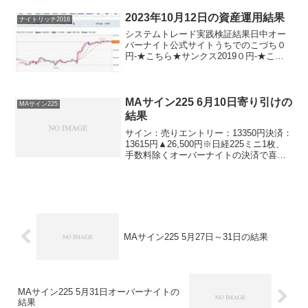
イトリッチ2016V2-▲９０円★こちら★
ザ・...
2023年10月12日の資産運用結果
ナイトリッチ2016
システムトレード実践検証結果日中オー
バーナイト公式サイトうちでのこづち０
円-★こちら★サンクス2019０円-★こち
ら★デイズリッチ2019＋４９０円-ロング
リッチ2019-▲３１０円ロングリッチ
2018▲４９０円-パターントレード2017
＋...
MAサイン225 6月10日寄り引けの
MAサイン225
結果
サイン：売りエントリー：13350円決済：
13615円▲26,500円※日経225ミニ1枚、
手数料除くオーバーナイトの決済で喜ん
だのもつかの間。寄り引け版で負けまし
た。。。なんか週明けって弱い気がしま
すね。統計は取っていませんけど。例に
よっ...
MAサイン225 5月27日～31日の結果
MAサイン225 5月31日オーバーナイトの
結果