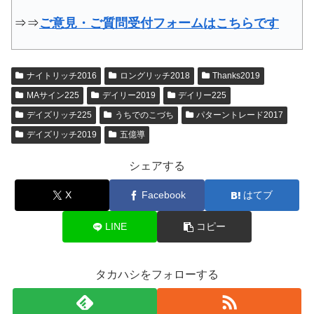
⇒⇒
ご意見・ご質問受付フォームはこちらです
ナイトリッチ2016
ロングリッチ2018
Thanks2019
MAサイン225
デイリー2019
デイリー225
デイズリッチ225
うちでのこづち
パターントレード2017
デイズリッチ2019
五億導
シェアする
X
Facebook
はてブ
LINE
コピー
タカハシをフォローする