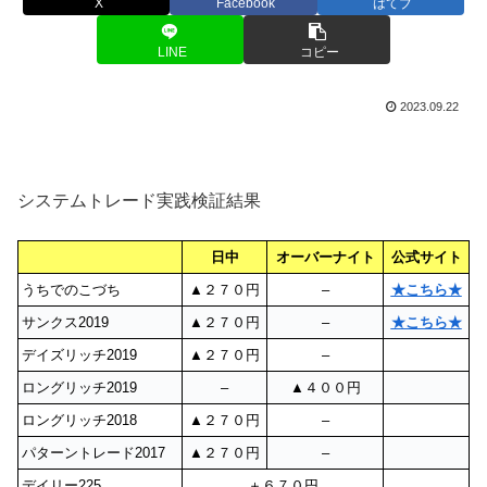
X
Facebook
はてブ
LINE
コピー
2023.09.22
システムトレード実践検証結果
日中
オーバーナイト
公式サイト
うちでのこづち
▲２７０円
–
★こちら★
サンクス2019
▲２７０円
–
★こちら★
デイズリッチ2019
▲２７０円
–
ロングリッチ2019
–
▲４００円
ロングリッチ2018
▲２７０円
–
パターントレード2017
▲２７０円
–
デイリー225
＋６７０円