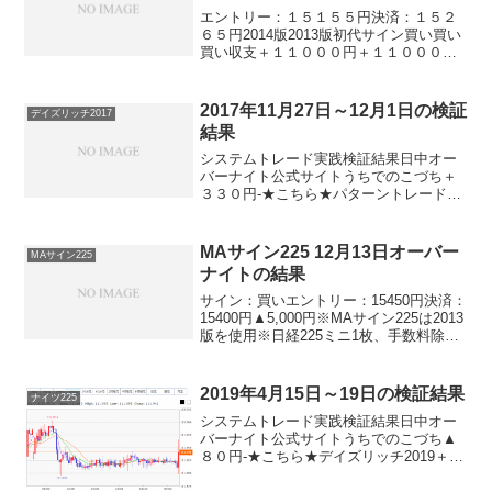
エントリー：１５１５５円決済：１５２
６５円2014版2013版初代サイン買い買い
買い収支＋１１０００円＋１１０００円
＋１１０００円※日経225ミニ1枚、手数
料除くこれは。。。けっこう涙が出るほ
ど嬉しかったりヽ(｀▽´)/久々の高額２連
2017年11月27日～12月1日の検証
デイズリッチ2017
勝！本...
結果
システムトレード実践検証結果日中オー
バーナイト公式サイトうちでのこづち＋
３３０円-★こちら★パターントレード
2017▲２３０円-★こちら★デイズリッチ
2017＋１７０円-★こちら★デイリー225
＋１２０円ソフィア2017＋４０円＋１３
MAサイン225 12月13日オーバー
MAサイン225
０円★...
ナイトの結果
サイン：買いエントリー：15450円決済：
15400円▲5,000円※MAサイン225は2013
版を使用※日経225ミニ1枚、手数料除く
ありゃ。。。いきなりのマイナス決済。
そんなに大きくないので、ま、許せます
が。。。とにかく、今週、また張り...
2019年4月15日～19日の検証結果
ナイツ225
システムトレード実践検証結果日中オー
バーナイト公式サイトうちでのこづち▲
８０円-★こちら★デイズリッチ2019＋２
１０円-★こちら★ロングリッチ2019-▲
５０円★こちら★デイリー2018＋１３０