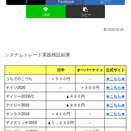
X
Facebook
はてブ
LINE
コピー
2020.03.20
システムトレード実践検証結果
日中
オーバーナイト
公式サイト
うちでのこづち
＋５３０円
–
★こちら★
ナイツ2020
–
＋３００円
★こちら★
デイリー2019V2
▲４３０円
★こちら★
デイリー2019
▲４３０円
★こちら★
サンクス2019
＋４１０円
–
★こちら★
デイズリッチ2019
▲１，２３０円
–