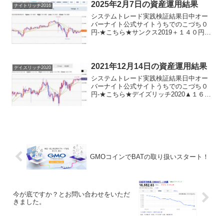
2025年2月7日の資産運用結果
ナイトリッチ2016
システムトレード実践検証結果日中オー
バーナイト公式サイトうちでのこづち０
円-★こちら★サンクス2019＋１４０円-
★こちら★デイズリッチ2019＋１４０円-
ロングリッチ2019-＋３２０円ロングリッ
チ2018▲１４０円-パターントレード20...
2021年12月14日の資産運用結果
デイズリッチ2020
システムトレード実践検証結果日中オー
バーナイト公式サイトうちでのこづち０
円-★こちら★デイズリッチ2020▲１６０
円-★こちら★サンクス2019０円-★こち
ら★デイズリッチ2019▲１６０円-ロング
リッチ2019-▲１７０円ロングリッチ20...
GMOコインでBATの取り扱いスタート！
今が底ですか？とお問い合わせをいただ
きました。