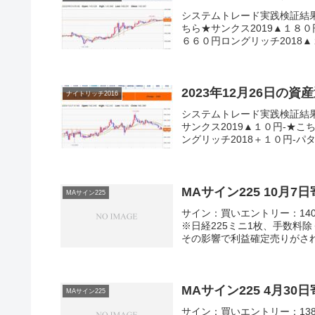
システムトレード実践検証結
ちら★サンクス2019▲１８０
６６０円ロングリッチ2018▲
2023年12月26日の資
ナイトリッチ2016
システムトレード実践検証結
サンクス2019▲１０円-★こ
ングリッチ2018＋１０円-パター
MAサイン225 10月
MAサイン225
サイン：買いエントリー：1406
※日経225ミニ1枚、手数料
その影響で利益確定売りがされ
MAサイン225 4月3
MAサイン225
サイン：買いエントリー：1383