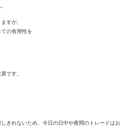
ん。
りますが、
っての有用性を
投票です。
想しきれないため、今日の日中や夜間のトレードはお