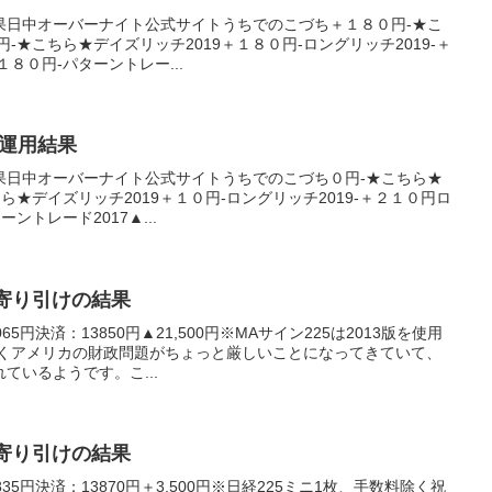
果日中オーバーナイト公式サイトうちでのこづち＋１８０円-★こ
円-★こちら★デイズリッチ2019＋１８０円-ロングリッチ2019-＋
１８０円-パターントレー...
産運用結果
果日中オーバーナイト公式サイトうちでのこづち０円-★こちら★
ちら★デイズリッチ2019＋１０円-ロングリッチ2019-＋２１０円ロ
ントレード2017▲...
7日寄り引けの結果
5円決済：13850円▲21,500円※MAサイン225は2013版を使用
除くアメリカの財政問題がちょっと厳しいことになってきていて、
ているようです。こ...
0日寄り引けの結果
5円決済：13870円＋3,500円※日経225ミニ1枚、手数料除く祝