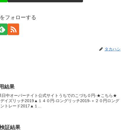
をフォローする
タカハシ
運用結果
果日中オーバーナイト公式サイトうちでのこづち０円-★こちら★
★デイズリッチ2019▲１４０円-ロングリッチ2019-＋２０円ロング
トレード2017▲１...
の検証結果