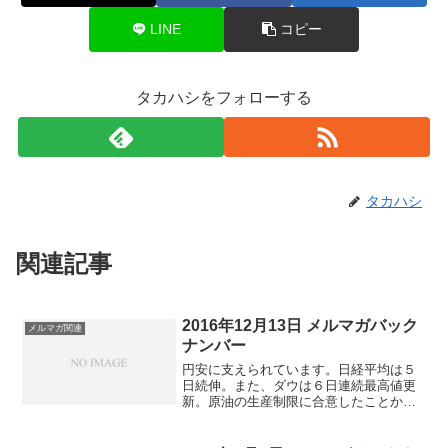
LINE
コピー
タカハシをフォローする
タカハシ
関連記事
2016年12月13日 メルマガバック
メルマガ関連
ナンバー
円安に支えられています。日経平均は５
日続伸。また、ダウは６日連続最高値更
新。原油の生産制限に合意したことか
ら、原油価格が上昇。エネルギー関連の
株に買いが集まりました。予想以上に長