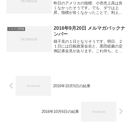
昨日のアメリカの指標、小売売上高は良
くなかったそうです。でも、ダウは上
昇。指標が良くなかったことで、利上げ
先延ばしの予想。そこから株が上げてい
ったのでしょうか。日経先物はダウに引
っ張られていったようですが、ドルは売
2016年9月20日 メルマガバックナ
メルマガ関連
られて円高が進みました。そ...
ンバー
様子見の１日となりそうです。明日、２
１日には日銀政策会合と、黒田総裁の定
例記者会見があります。これ待ち。とい
うことで、今日は動きのないダラダラと
した感じになりそうです。しかも明日は
FOMCもあります。明日の夜間取引と
か、祝日明けの２３日の取...
2016年10月5日の結果
2016年10月6日の結果