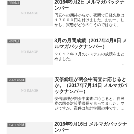
続きしているトランプ相場。今のところ
2016年9月2日 メルマガバックナ
月間成績
上げるばかり。ほんの少し調...
ンバー
円安への期待からか、夜間で日経先物は
１７０００円を付けました。おおー。し
かし、実態がどうのこうのではなく、ア
メリカ利上げ→円安→日本株高という期
待感があるだけっぽい。ということは、
期待はずれの場合、あえて、期待はずれ
3月の月間成績（2017年4月9日 メ
月間成績
と思わせた場合。。。また...
ルマガバックナンバー）
２０１７年３月のシステムの成績をまと
めました。
───────────────────────────
──日中
───────────────────────────
──うちでのこづち・・・・・・・・▲３
安倍総理が閉会中審査に応じると
メルマガ関連
６０円デイリー２２５（標準）・・・・
か。（2017年7月14日 メルマガバ
＋５...
ックナンバー）
安倍総理が閉会中審査に応じると、自民
党の国会対策委員長が言ってました。マ
ジですか。案件は加計学園の件です。そ
もそも安倍総理がヨーロッパに行ってい
る間に、参加できないから自民党は受け
たのかと。でも、一応「自分から出ると
2016年9月16日 メルマガバックナ
メルマガ関連
言った」と国会対策委員長...
ンバー