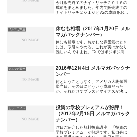
今月販売終了のナイトリッチ２０１６の
成績をまとめました。年内で販売終了の
ナイトリッチ２０１６とV2の成績をお知
らせします。少し前にも配信しました
が、１２月の成績を最新版にしていま
す。発売後の成績●ナイトリッチ２０１６
休むも相場（2017年1月20日 メル
メルマガ関連
２０１６年１月 1,26...
マガバックナンバー）
休むも相場です。おかしな雰囲気のとき
には、取引をやめる。これが実はかなり
難しいんですよね。FXではポジポジ病と
言って、ポジションを持たないといられ
ないという病気があります。毎日どうし
ても取引しないと気が済まない。先物や
2016年12月4日 メルマガバックナ
メルマガ関連
株式取引ならこういうこ...
ンバー
何ということもなく、アメリカ大統領選
挙当日。その日にどういう成績だった
か。それだけでプラスとマイナスが決ま
る１か月でした。日中は１，１１０円、
夜間は８１０円動いています。インパク
ト大きすぎました。逆にこの日を見送っ
投資の学校プレミアムが好評！
ビットコイン
ていたとすると。。。システ...
（2017年2月15日 メルマガバック
ナンバー）
昨日ご紹介した無料投資講座、「投資の
学校プレミアム」が好評です。私自身は