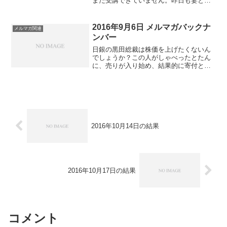
まだ受講できていません。昨日も妻と娘
の世話でドタバタしていたので（泣）で
すが、既にチェックした読者さんから
「なかなかこの口座、いいね。興味深
2016年9月6日 メルマガバックナ
メルマガ関連
い。」とのメールをいただきま...
ンバー
日銀の黒田総裁は株価を上げたくないん
でしょうか？この人がしゃべったとたん
に、売りが入り始め、結果的に寄付とく
らべて大きく下がって引けました。なん
だか、いつもこんな感じです。大丈夫だ
ろうか？って、大丈夫じゃないからこん
なに上がったり下がったり...
2016年10月14日の結果
2016年10月17日の結果
コメント