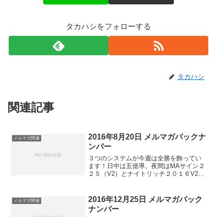
タカハシをフォローする
タカハシ
関連記事
2016年8月20日 メルマガバックナ
メルマガ関連
ンバー
３つのシステムが今週は全勝を飾ってい
ます！日中は五億導。夜間はMAサイン２
２５（V2）とナイトリッチ２０１６V2。
五億導といえば、３９８０円の格安シス
テム。でも、ときどき大ブレイクしてく
れますね。取るときはかなり大きく取る
2016年12月25日 メルマガバック
メルマガ関連
ので。。。今がその...
ナンバー