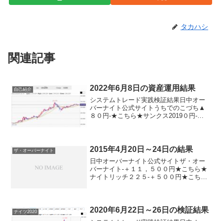
タカハシ
関連記事
2022年6月8日の資産運用結果
自己紹介
システムトレード実践検証結果日中オー
バーナイト公式サイトうちでのこづち▲
８０円-★こちら★サンクス2019０円-★
こちら★デイズリッチ2019▲８０円-ロン
グリッチ2019-▲３０円ロングリッチ
2018▲８０円-パターントレード2017▲
８...
2015年4月20日～24日の結果
ザ・オーバーナイト
日中オーバーナイト公式サイトザ・オー
バーナイト-＋１１，５００円★こちら★
ナイトリッチ２２５-＋５００円★こちら
★デイズリッチ２２５＋１２，５００円-
MAサイン２２５（２０１４版）▲１６，
５００円＋２，５００円MAサイン２２５
（２０１３版）...
2020年6月22日～26日の検証結果
ナイツ2020