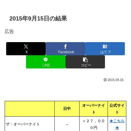
2015年9月15日の結果
広告
X
Facebook
はてブ
LINE
コピー
2015.09.16
オーバーナイ
公式サイ
日中
ト
ト
＋２７，００
★こちら
ザ・オーバーナイト
–
０円
★