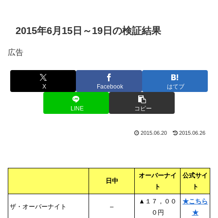
2015年6月15日～19日の検証結果
広告
X
Facebook
はてブ
LINE
コピー
2015.06.20
2015.06.26
オーバーナイ
公式サイ
日中
ト
ト
▲１７，００
★こちら
ザ・オーバーナイト
–
０円
★