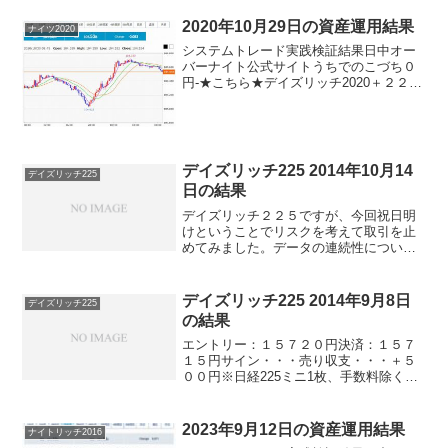
チ2018＋１６０円-パターントレード20...
2020年10月29日の資産運用結果
ナイツ2020
システムトレード実践検証結果日中オー
バーナイト公式サイトうちでのこづち０
円-★こちら★デイズリッチ2020＋２２０
円-★こちら★ナイツ2020-＋５０円★こ
ちら★デイリー2019V2＋１３０円デイリ
ー2019▲１３０円サンクス2019０円-...
デイズリッチ225 2014年10月14
デイズリッチ225
日の結果
デイズリッチ２２５ですが、今回祝日明
けということでリスクを考えて取引を止
めてみました。データの連続性について
は、再三コメントでもアドバイスをいた
だいていますが、それを実行に移した感
じです。サインを見るのも忘れましたが
デイズリッチ225 2014年9月8日
デイズリッチ225
（笑）気にしなくていいの...
の結果
エントリー：１５７２０円決済：１５７
１５円サイン・・・売り収支・・・＋５
００円※日経225ミニ1枚、手数料除くお
お、５００円だけ稼げました♪よかったよ
かった。毎日確実に５００円ってのも魅
力的ですけど（笑）何にせよ、勝てて良
2023年9月12日の資産運用結果
ナイトリッチ2016
かったです。ありが...