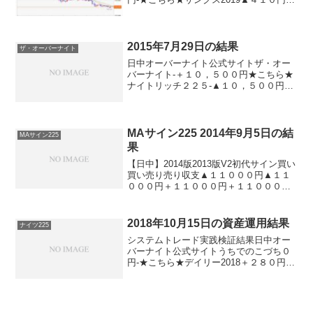
★こちら★デイズリッチ2019▲４１０円-
ロングリッチ2019-▲２００円ロングリッ
チ2018▲４１０円-パターントレード20...
2015年7月29日の結果
ザ・オーバーナイト
日中オーバーナイト公式サイトザ・オー
バーナイト-＋１０，５００円★こちら★
ナイトリッチ２２５-▲１０，５００円パ
ターンリッチ-▲１０，５００円★こちら
★デイズリッチ2015＋２，０００円-★こ
ちら★五億導＋２，０００円-★こちら★
デイズリッ...
MAサイン225 2014年9月5日の結
MAサイン225
果
【日中】2014版2013版V2初代サイン買い
買い売り売り収支▲１１０００円▲１１
０００円＋１１０００円＋１１０００円
【オーバーナイト】2014版2013版V2初代
サイン買い買い買い買い収支＋４０００
円＋４０００円＋４０００円＋４０００
2018年10月15日の資産運用結果
ナイツ225
円※...
システムトレード実践検証結果日中オー
バーナイト公式サイトうちでのこづち０
円-★こちら★デイリー2018＋２８０円-
ロングリッチ2018▲３３０円-ナイツ225-
＋４０円-パターントレード2017▲３３０
円-デイズリッチ2017＋３３０円--...