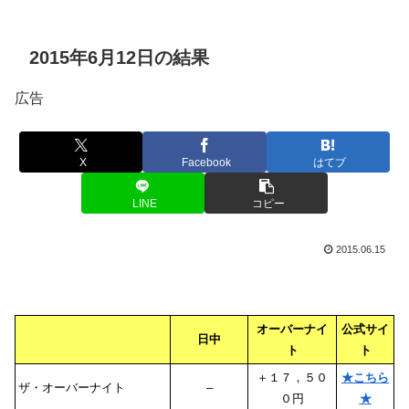
2015年6月12日の結果
広告
X
Facebook
はてブ
LINE
コピー
2015.06.15
オーバーナイ
公式サイ
日中
ト
ト
＋１７，５０
★こちら
ザ・オーバーナイト
–
０円
★