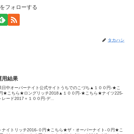
をフォローする
タカハシ
産運用結果
果日中オーバーナイト公式サイトうちでのこづち▲１００円-★こ
円★こちら★ロングリッチ2018▲１００円-★こちら★ナイツ225-
ード2017＋１００円-デ...
ナイトリッチ2016-０円★こちら★ザ・オーバーナイト-０円★こ