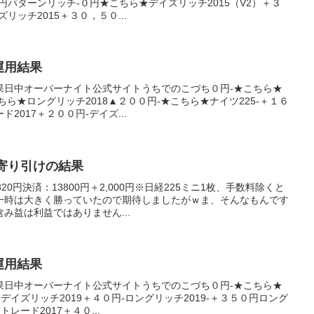
円パターンリッチ-０円★こちら★デイズリッチ2015（V2）＋３
リッチ2015＋３０，５０...
産運用結果
果日中オーバーナイト公式サイトうちでのこづち０円-★こちら★
ちら★ロングリッチ2018▲２００円-★こちら★ナイツ225-＋１６
2017＋２００円-デイズ...
5日寄り引けの結果
0円決済：13800円＋2,000円※日経225ミニ1枚、手数料除くと
一時は大きく勝っていたので期待しましたがｗま、そんなもんです
み益は利益ではありません...
産運用結果
果日中オーバーナイト公式サイトうちでのこづち０円-★こちら★
★デイズリッチ2019＋４０円-ロングリッチ2019-＋３５０円ロング
レード2017＋４０...