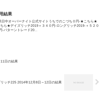
運用結果
果日中オーバーナイト公式サイトうちでのこづち０円-★こちら★
こちら★デイズリッチ2019＋３４０円-ロングリッチ2019-＋５２０
-パターントレード20...
月11日の結果
リッチ225 2014年12月8日～12日の結果