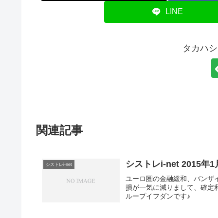
LINE
タカハシ
関連記事
シストレi-net 2015年
シストレi-net
ユーロ圏の金融緩和、バンザ
損が一気に減りまして、確定
ループイフダンです♪