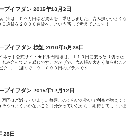
プイフダン 2015年10月3日
ね。実は、５０万円ほど資金を上乗せしました。含み損が小さくな
００通貨を２０００通貨へ。という感じで考えています！
プイフダン 検証 2016年5月28日
アイネット公式サイト★ドル円相場は、１１０円に乗ったり切った
、もみ合っている感じです。おかげで、含み損が大きく膨らむこと
げ中。１週間で１９，０００円のプラスです...
プイフダン 2015年12月12日
７万円ほど減っています。毎週このくらいの勢いで利益が増えてく
うそううまくいかないことは分かっていながら、期待してしまいま
9月28日