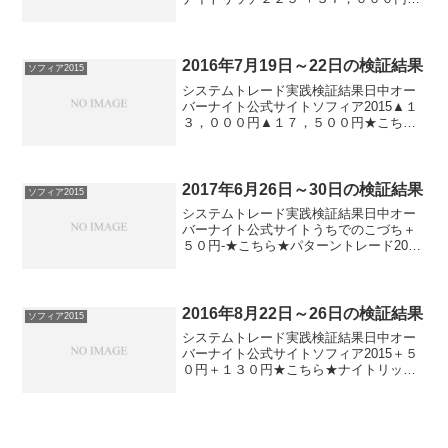
ターンリッチ-＋３７，０００円★こちら
★デイズリッチ2015（V2）▲１２，５０
０円-★こちら★デイズリッチ2015▲１
２，５０...
2016年7月19日～22日の検証結果
ソフィア2015
システムトレード実践検証結果日中オー
バーナイト公式サイトソフィア2015▲１
３，０００円▲１７，５００円★こちら
★ナイトリッチ2016-▲１４，５００円★
こちら★ナイトリッチ2016V2-▲１４，５
００円★こちら★ザ・オーバーナイト-▲
２８...
2017年6月26日～30日の検証結果
ソフィア2015
システムトレード実践検証結果日中オー
バーナイト公式サイトうちでのこづち＋
５０円-★こちら★パターントレード2017
＋１１０円-★こちら★デイズリッチ
2017▲３０円-★こちら★デイリー225＋
３３０円ソフィア2017＋７０円▲６０円
★こちら...
2016年8月22日～26日の検証結果
ソフィア2015
システムトレード実践検証結果日中オー
バーナイト公式サイトソフィア2015＋５
０円＋１３０円★こちら★ナイトリッチ
2016-▲５０円★こちら★ナイトリッチ
2016V2-▲１３０円★こちら★ザ・オーバ
ーナイト-＋５０円★こちら★ナイトリッ
チ２２...