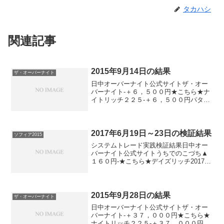
タカハシ
関連記事
2015年9月14日の結果
ザ・オーバーナイト
日中オーバーナイト公式サイトザ・オー
バーナイト-＋６，５００円★こちら★ナ
イトリッチ２２５-＋６，５００円パター
ンリッチ-＋６，５００円★こちら★デイ
ズリッチ2015（V2）＋３６，０００円-★
こちら★デイズリッチ2015＋３６，００
０円-...
2017年6月19日～23日の検証結果
ソフィア2015
システムトレード実践検証結果日中オー
バーナイト公式サイトうちでのこづち▲
１６０円-★こちら★デイズリッチ2017▲
１５０円-★こちら★デイリー225▲２５
０円ソフィア2017▲５０円▲４０円★こ
ちら★ソフィア2015▲８０円＋１１０円
ナイト...
2015年9月28日の結果
ザ・オーバーナイト
日中オーバーナイト公式サイトザ・オー
バーナイト-＋３７，０００円★こちら★
ナイトリッチ２２５-＋３７，０００円パ